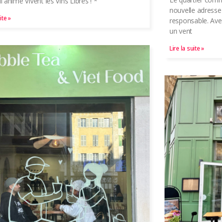
ui anime Vivent les Vins Libres ! *
nouvelle adress
ite »
responsable. Avec
un vent
Lire la suite »