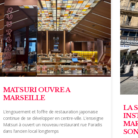
MATSURI OUVRE A
MARSEILLE
LA 
L’engouement et l’offre de restauration japonaise
INS
continue de se développer en centre-ville. L’enseigne
MAR
Matsuri à ouvert un nouveau restaurant rue Paradis
SON
dans l’ancien local longtemps