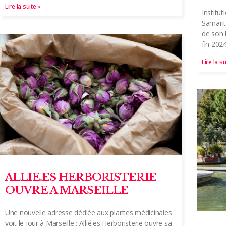
Lire la suite »
Institu
Samarit
de son 
fin 202
Lire la su
ALLIE.ES HERBORISTERIE
OUVRE A MARSEILLE
Une nouvelle adresse dédiée aux plantes médicinales
voit le jour à Marseille : Allié.es Herboristerie ouvre sa