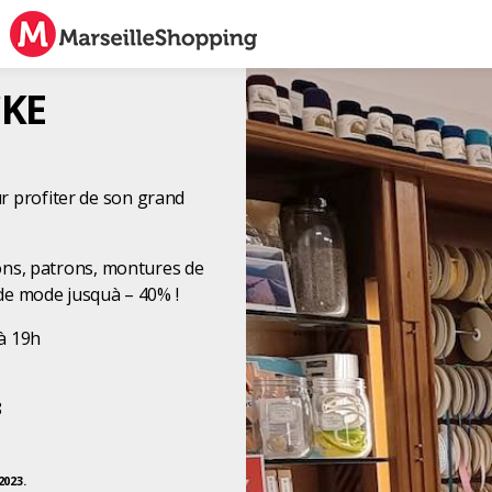
CKE
r profiter de son grand
ssons, patrons, montures de
s de mode jusquà – 40% !
 à 19h
8
2023.