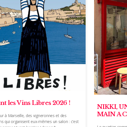
nt les Vins Libres 2026 !
NIKKI, 
MAIN A C
ur à Marseille, des vigneronnes et des
ns qui organisent eux-mêmes un salon : c’est
Le quartier comm