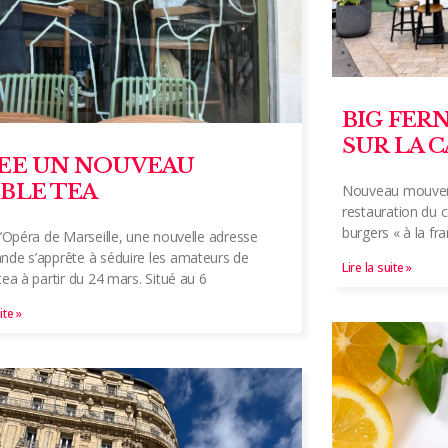
BIG FER
SUR LA 
EE UN NOUVEAU
BLE TEA
Nouveau mouveme
restauration du c
burgers « à la fr
l’Opéra de Marseille, une nouvelle adresse
de s’apprête à séduire les amateurs de
Lire la suite »
tea à partir du 24 mars. Situé au 6
ite »