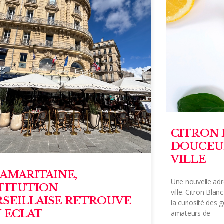
CITRON 
DOUCEU
VILLE
SAMARITAINE,
Une nouvelle adr
TITUTION
ville. Citron Blan
SEILLAISE RETROUVE
la curiosité des 
 ECLAT
amateurs de