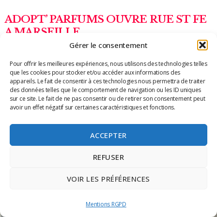
ADOPT’ PARFUMS OUVRE RUE ST FE
A MARSEILLE
Gérer le consentement
Marseille accueille une nouvelle destination olfactive en plein cœur
des rues commerçantes de Marseille ! L’ enseigne 100% française
Pour offrir les meilleures expériences, nous utilisons des technologies telles
que les cookies pour stocker et/ou accéder aux informations des
Adopt’ Parfums vient d’ouvrir sa boutique
appareils. Le fait de consentir à ces technologies nous permettra de traiter
des données telles que le comportement de navigation ou les ID uniques
Lire la suite »
sur ce site. Le fait de ne pas consentir ou de retirer son consentement peut
avoir un effet négatif sur certaines caractéristiques et fonctions.
ACCEPTER
REFUSER
VOIR LES PRÉFÉRENCES
Mentions RGPD