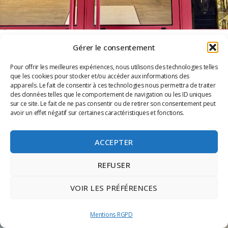
Gérer le consentement
ADOPT’ PARFUMS OUVRE RUE ST FE
A MARSEILLE
Pour offrir les meilleures expériences, nous utilisons des technologies telles
que les cookies pour stocker et/ou accéder aux informations des
appareils. Le fait de consentir à ces technologies nous permettra de traiter
Marseille accueille une nouvelle destination olfactive en plein cœur
des données telles que le comportement de navigation ou les ID uniques
des rues commerçantes de Marseille ! L’ enseigne 100% française
sur ce site. Le fait de ne pas consentir ou de retirer son consentement peut
Adopt’ Parfums vient d’ouvrir sa boutique
avoir un effet négatif sur certaines caractéristiques et fonctions.
Lire la suite »
ACCEPTER
REFUSER
VOIR LES PRÉFÉRENCES
Mentions RGPD