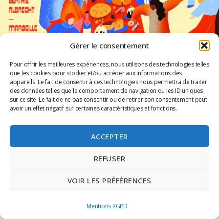
Gérer le consentement
Pour offrir les meilleures expériences, nous utilisons des technologies telles
que les cookies pour stocker et/ou accéder aux informations des
appareils. Le fait de consentir à ces technologies nous permettra de traiter
des données telles que le comportement de navigation ou les ID uniques
sur ce site. Le fait de ne pas consentir ou de retirer son consentement peut
avoir un effet négatif sur certaines caractéristiques et fonctions.
ACCEPTER
MARCHE DE NOEL & STREET
RACLETTE #2
REFUSER
Dimanche 8 décembre, rejoignez-nous pour une journée conviviale
VOIR LES PRÉFÉRENCES
et gourmande pour la deuxième édition de Street Raclette ! Cette
initiative est collectivement portée par Marseille Centre,
Mentions RGPD
Lire la suite »