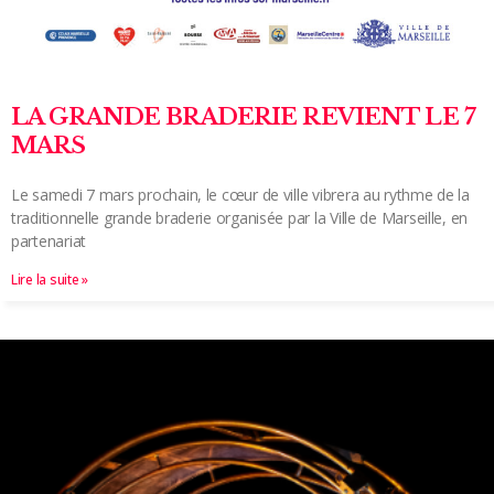
LA GRANDE BRADERIE REVIENT LE 7
MARS
Le samedi 7 mars prochain, le cœur de ville vibrera au rythme de la
traditionnelle grande braderie organisée par la Ville de Marseille, en
partenariat
Lire la suite »