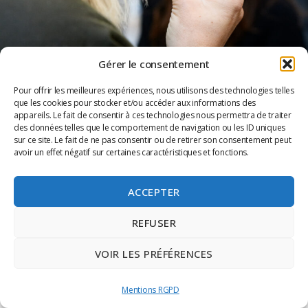
Gérer le consentement
Pour offrir les meilleures expériences, nous utilisons des technologies telles
que les cookies pour stocker et/ou accéder aux informations des
appareils. Le fait de consentir à ces technologies nous permettra de traiter
des données telles que le comportement de navigation ou les ID uniques
sur ce site. Le fait de ne pas consentir ou de retirer son consentement peut
avoir un effet négatif sur certaines caractéristiques et fonctions.
ACCEPTER
LES SAVEURS DE LA RUE SAINTE
REFUSER
Samedi 7 décembre à 10h30, découvrez en solo, entre amis ou en
famille les commerces, le patrimoine et l’histoire de la rue Sainte
VOIR LES PRÉFÉRENCES
entre
Lire la suite »
Mentions RGPD