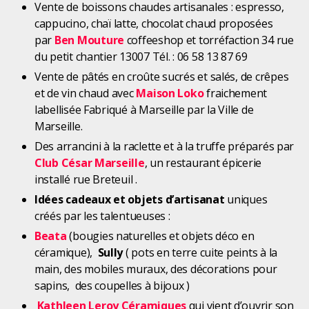
Vente de boissons chaudes artisanales : espresso,
cappucino, chaï latte, chocolat chaud proposées
par
Ben Mouture
coffeeshop et torréfaction 34 rue
du petit chantier 13007 Tél. : 06 58 13 87 69
Vente de pâtés en croûte sucrés et salés, de crêpes
et de vin chaud avec
Maison Loko
fraichement
labellisée Fabriqué à Marseille par la Ville de
Marseille.
Des arrancini à la raclette et à la truffe préparés par
Club César Marseille
, un restaurant épicerie
installé rue Breteuil .
Idées cadeaux et objets d’artisanat
uniques
créés par les talentueuses :
Beata
(bougies naturelles et objets déco en
céramique),
Sully
( pots en terre cuite peints à la
main, des mobiles muraux, des décorations pour
sapins, des coupelles à bijoux )
Kathleen
Leroy Céramiques
qui vient d’ouvrir son