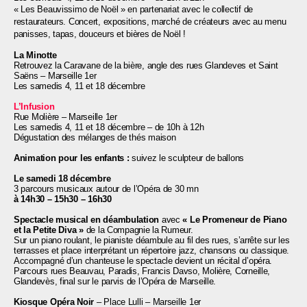
« Les Beauvissimo de Noël » en partenariat avec le collectif de
restaurateurs.
Concert, expositions, marché de créateurs avec au menu
panisses, tapas, douceurs et bières de Noël !
La Minotte
Retrouvez la Caravane de la bière, angle des rues Glandeves et Saint
Saëns – Marseille 1er
Les samedis 4, 11 et 18 décembre
L’Infusion
Rue Molière – Marseille 1er
Les samedis 4, 11 et 18 décembre – de 10h à 12h
Dégustation des mélanges de thés maison
Animation pour les enfants :
s
uivez le sculpteur de ballons
Le samedi 18 décembre
3 parcours musicaux autour de l’Opéra de 30 mn
à 14h30 – 15h30 – 16h30
Spectacle musical en déambulation
avec
« Le Promeneur de Piano
et la Petite Diva »
de la Compagnie la Rumeur.
Sur un piano roulant, le pianiste déambule au fil des rues, s’arrête sur les
terrasses et place interprétant un répertoire jazz, chansons ou classique.
Accompagné d’un chanteuse le spectacle devient un récital d’opéra.
Parcours rues Beauvau, Paradis, Francis Davso, Molière, Corneille,
Glandevès, final sur le parvis de l’Opéra de Marseille.
Kiosque Opéra Noir
–
Place Lulli – Marseille 1er