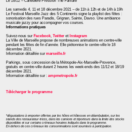
Le 18/12 – Canebière Pression The Fanfare
Les samedis 4, 11 et 18 décembre 2021 – de 11h à 12h et de 14h à 19h
Le Festival Marseille Jazz des 5 Continents signe la playlist des fêtes :
sonorisation des rues Paradis, Grignan, Sainte, Davso. Une ambiance
musicale jazzy pour accompagner vos courses.
Informations pratiques
Suivez-nous sur
Facebook
,
Twitter
et
Instagram
La Ville de Marseille propose de nombreuses animations en centre-ville
pendant les fêtes de fin d’année. Elle piétonnise le centre-ville le 18
décembre 2021.
Information détaillée sur
marseille.fr
Parkings, sous concession de la Métropole-Aix-Marseille-Provence,
gratuits en centre-ville durant 2 heures les week-ends des 11/12 et 18/19
décembre 2021.
Information détaillée sur :
ampmetropole.fr
Télécharger le programme
*dégustations à emporter offertes par les hôtes et hôtesses en déambulation, sur les
stands des restaurateur-trices, dans les camions et triporteurs dans la limite des stocks
disponibles et sur certains créneaux horaires indiqués dans le programme.
En dehors de ces créneaux les consommations sont soumises à participation.