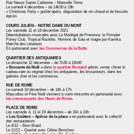
Rue Neuve Sainte Catherine – Marseille 7ème
Le samedi 4 décembre
– d
e 14h30 à 19h
« Christmas Party » goûter-apéro, dégustation de vin chaud et de biscuits
épicés
COURS JULIEN – NOTRE DAME DU MONT
Les samedis 11 et 18 décembre 2021
Déambulations musicales avec Le Madrigal de Provence, le Pompier
Poney Club, Tropical Raclette, Homens de Saia et magie par Kamika
Marché des créateurs
En partenariat avec
les Commerces de la Butte
QUARTIER DES ANTIQUAIRES
Le dimanche 12 décembre
–
de 7h30 à 18h30
« Brocante de Noël »
dans
le quartier Rostand
piéton, venez chiner le
cadeau rare ou original chez les antiquaires, les brocanteurs, dans les
galeries d’art et les commerces.
RUE DE ROME
Le samedi 18 décembre
– d
e 14h à 17h
Mascottes et Père Noël viennent à votre rencontre en partenariat avec
les commerçants des Hauts de Rome.
PLACE DE ROME
Les samedis 4, 11 et 18 décembre – de 16h à 19h
« Les Goûters – Apéros de la place »
en partenariat avec le collectif
des restaurateurs
Le 4/12 – Bem Brasil
Le 11/12 – Quartet avec Céline Benichou