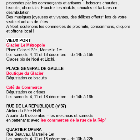
proposées par les commerçants et artisans :
boissons chaudes,
biscuits, chocolats. Ecoutez les récitals, chorales et fanfares en
déambulation.
Des musiques joyeuses et vivantes, des délices offerts* lors de votre
visite et achats de fêtes.
A Noël, soutenons les commerces de proximité, consommons, cliquons
et offrons local !
VIEUX PORT
Glacier Le Métropole
Place Gabriel Péri, Marseille 1er
Les samedis 4, 11 et 18 décembre – de 14h à 16h
Glaces bio de Noël et Litchi.
PLACE GENERAL DE GAULLE
Boutique du Glacier
Dégustation de biscuits
Café du Commerce
Dégustation de crêpes
Les samedis 4, 11 et 18 décembre
– d
e 14h à 16h
RUE DE LA REPUBLIQUE (n°37)
Atelier du Père Noël
A partir du 8 décembre – les mercredis et samedis
en partenariat avec
les commerces de la rue de la Rép’
QUARTIER OPERA
Rue Beauvau, Marseille 1er
Les samedis 4, 11 et 18 décembre – de 10h à 22h