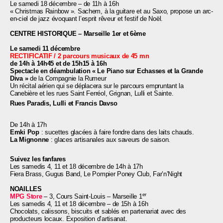
Le samedi 18 décembre – de 11h à 16h
« Christmas Rainbow ». Sachem, à la guitare et au Saxo, propose un arc-
en-ciel de jazz évoquant l’esprit rêveur et festif de Noël.
CENTRE HISTORIQUE – Marseille 1er
et 6ème
Le samedi 11 décembre
RECTIFICATIF /
2 parcours musicaux de 45 mn
de 14h à 14h45 et de 15h15 à 16h
Spectacle en déambulation
« Le Piano sur Echasses et la Grande
Diva »
de la Compagnie la Rumeur
Un récital aérien qui se déplacera sur le parcours empruntant la
Canebière et les rues Saint Ferréol, Grignan, Lulli et Sainte.
Rues Paradis, Lulli et Francis Davso
De 14h à 17h
Emki Pop
:
sucettes glacées à faire fondre dans des laits chauds.
La Mignonne
:
glaces artisanales aux saveurs de saison.
Suivez les fanfares
Les samedis 4, 11 et 18 décembre de 14h à 17h
Fiera Brass, Gugus Band, Le Pompier Poney Club, Far’n’Night
NOAILLES
er
MPG Store
–
3, Cours Saint-Louis – Marseille 1
Les samedis 4, 11 et 18 décembre
– d
e 15h à 16h
Chocolats, calissons, biscuits et sablés en partenariat avec des
producteurs locaux. Exposition d’artisanat.