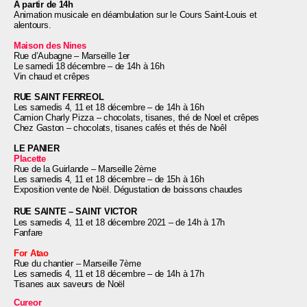
A partir de 14h
Animation musicale en déambulation sur le Cours Saint-Louis et
alentours.
Maison des Nines
Rue d’Aubagne – Marseille 1er
Le samedi 18 décembre
– d
e 14h à 16h
Vin chaud et crêpes
RUE SAINT FERREOL
Les samedis 4, 11 et 18 décembre – de 14h à 16h
Camion Charly Pizza – chocolats, tisanes, thé de Noel et crêpes
Chez Gaston – chocolats, tisanes cafés et thés de Noêl
LE PANIER
Placette
Rue de la Guirlande – Marseille 2ème
Les samedis 4, 11 et 18 décembre
– d
e 15h à 16h
Exposition vente de Noël. Dégustation de boissons chaudes
RUE SAINTE – SAINT VICTOR
Les samedis 4, 11 et 18 décembre 2021 – d
e 14h à 17h
Fanfare
For Atao
Rue du chantier – Marseille 7ème
Les samedis 4, 11 et 18 décembre – de 14h à 17h
Tisanes aux saveurs de Noël
Cureor