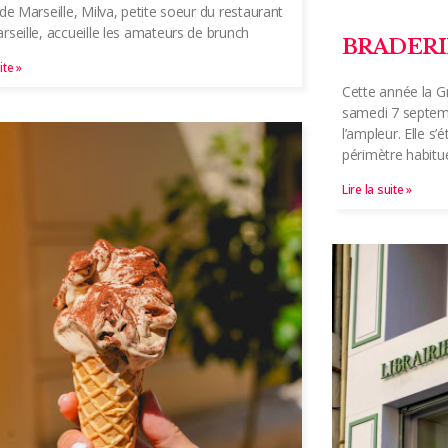
 de Marseille, Milva, petite soeur du restaurant
rseille, accueille les amateurs de brunch
BRADERI
ite »
Cette année la G
samedi 7 septem
l’ampleur. Elle s
périmètre habitu
Lire la suite »