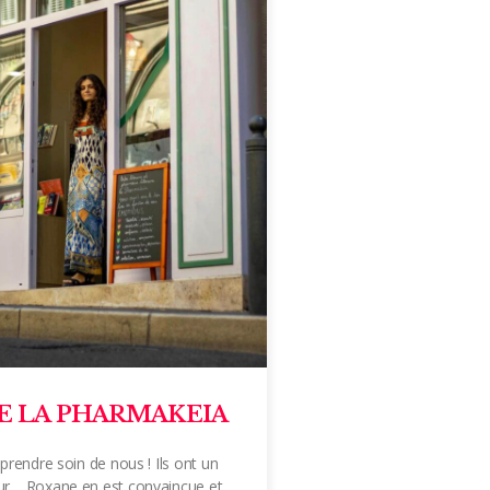
IE LA PHARMAKEIA
 prendre soin de nous ! Ils ont un
ur… Roxane en est convaincue et