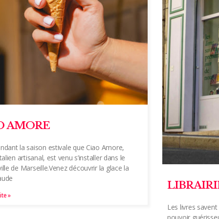
O AMORE
endant la saison estivale que Ciao Amore,
italien artisanal, est venu s’installer dans le
ille de Marseille.Venez découvrir la glace la
aude
LIBRAIR
ite »
Les livres savent
pouvoir guérisse