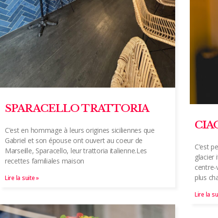
SPARACELLO TRATTORIA
CIA
C’est en hommage à leurs origines siciliennes que
Gabriel et son épouse ont ouvert au coeur de
C’est p
Marseille, Sparacello, leur trattoria italienne.Les
glacier 
recettes familiales maison
centre-v
plus ch
Lire la suite »
Lire la su