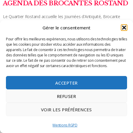
AGENDA DES BROCANTES ROSTAND
Le Quartier Rostand accueille les Journées d’Antiquité, Brocante
Vintage et Design qui ont lieu 4 fois par an organisées par
Gérer le consentement
l’association Art Collection. Elles sont programmées les dimanche de
Pour offrir les meilleures expériences, nous utilisons des technologies telles
Lire la suite »
que les cookies pour stocker et/ou accéder aux informations des
appareils. Le fait de consentir à ces technologies nous permettra de traiter
des données telles que le comportement de navigation ou les ID uniques
sur ce site. Le fait de ne pas consentir ou de retirer son consentement peut
avoir un effet négatif sur certaines caractéristiques et fonctions.
ACCEPTER
REFUSER
VOIR LES PRÉFÉRENCES
Mentions RGPD