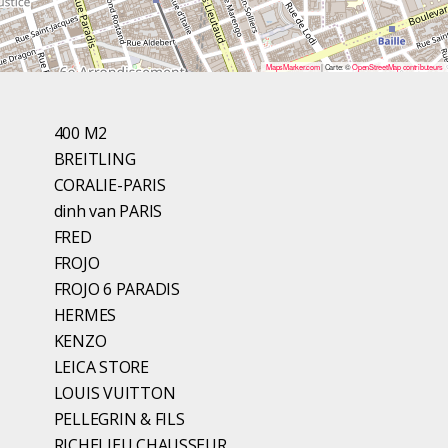
MapsMarker.com
|
Carte: ©
OpenStreetMap contributeurs
400 M2
BREITLING
CORALIE-PARIS
dinh van PARIS
FRED
FROJO
FROJO 6 PARADIS
HERMES
KENZO
LEICA STORE
LOUIS VUITTON
PELLEGRIN & FILS
RICHELIEU CHAUSSEUR