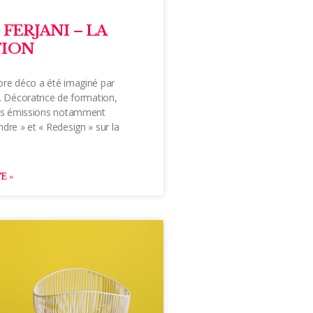
FERJANI – LA
TION
ore déco a été imaginé par
. Décoratrice de formation,
des émissions notamment
dre » et « Redesign » sur la
E »