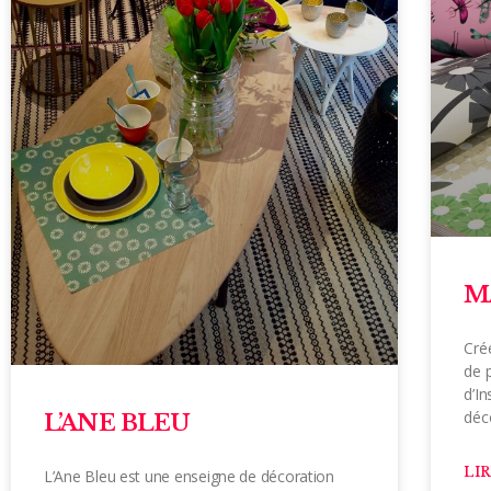
M
Cré
de p
d’In
déco
L’ANE BLEU
LIR
L’Ane Bleu est une enseigne de décoration