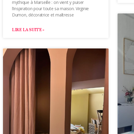
mythique à Marseille : on vient y puiser
l’inspiration pour toute sa maison. Virginie
Dumon, décoratrice et maîtresse
LIRE LA SUITE »