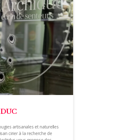
IDUC
ugies artisanales et naturelles
isan cirier à la recherche de
L’Archiduc vous propose des