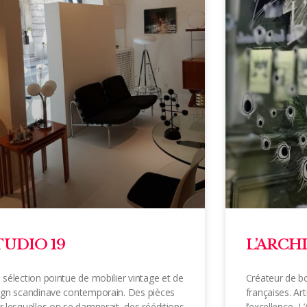
TUDIO 19
L’ARCH
 sélection pointue de mobilier vintage et de
Créateur de bo
ign scandinave contemporain. Des pièces
françaises. Art
r lesquelles on se damnerait, des rééditions
l’excellence, 