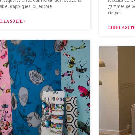
able, d’appliques, ou encore
gammes de bo
cierges
E LA SUITE »
LIRE LA SUIT