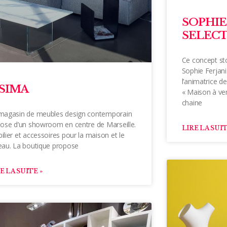
SOPHIE 
SELEC
Ce concept st
Sophie Ferjani
l’animatrice 
SSIMA
« Maison à ven
chaine
magasin de meubles design contemporain
pose d’un showroom en centre de Marseille.
LIRE LA SUIT
lier et accessoires pour la maison et le
eau. La boutique propose
E LA SUITE »