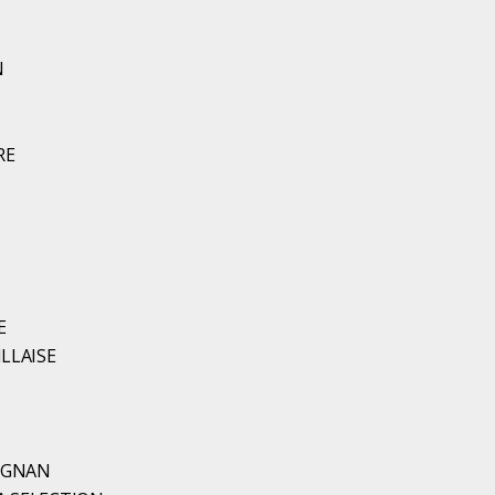
N
RE
E
LLAISE
RIGNAN