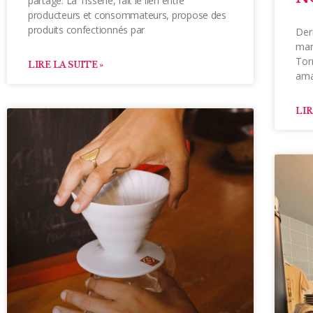
partage. La Tisserie, fait le lien entre
producteurs et consommateurs, propose des
produits confectionnés par
Der
marq
Tor
LIRE LA SUITE »
ama
LIR