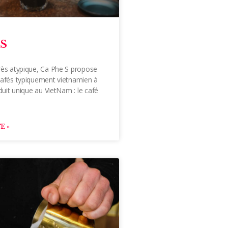
S
rès atypique, Ca Phe S propose
cafés typiquement vietnamien à
oduit unique au VietNam : le café
E »