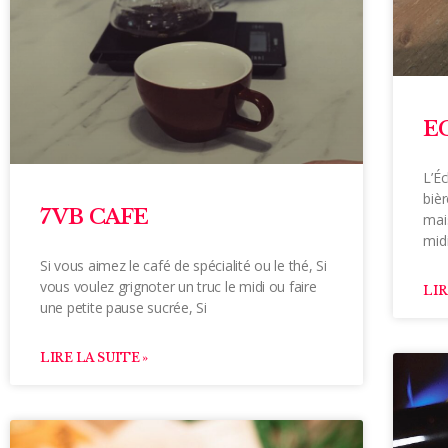
E
L’É
bièr
7VB CAFE
mai
mid
Si vous aimez le café de spécialité ou le thé, Si
vous voulez grignoter un truc le midi ou faire
LIR
une petite pause sucrée, Si
LIRE LA SUITE »