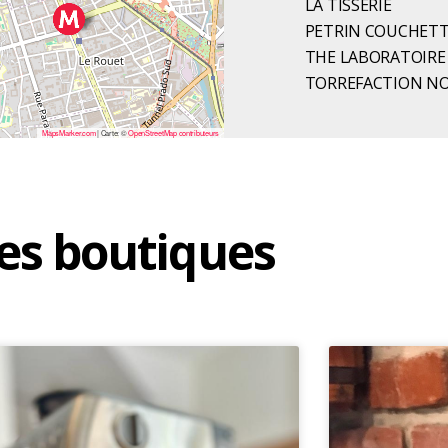
LA TISSERIE
PETRIN COUCHET
THE LABORATOIRE
TORREFACTION NO
MapsMarker.com
|
Carte: ©
OpenStreetMap contributeurs
es boutiques