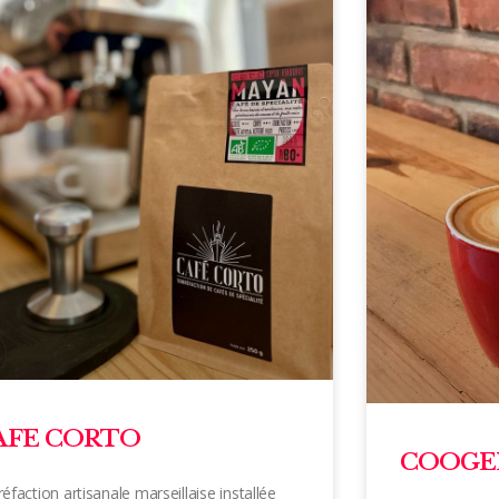
AFE CORTO
COOGE
éfaction artisanale marseillaise installée