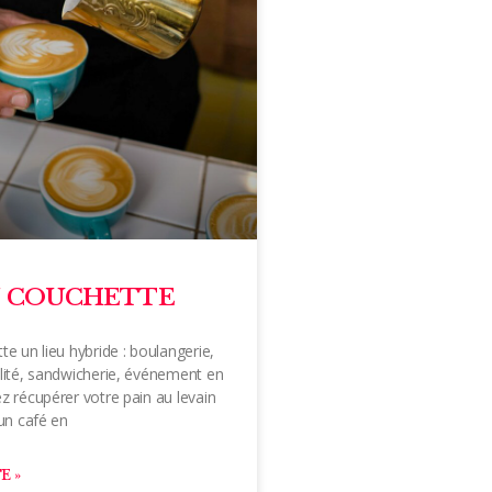
N COUCHETTE
te un lieu hybride : boulangerie,
lité, sandwicherie, événement en
z récupérer votre pain au levain
 un café en
E »