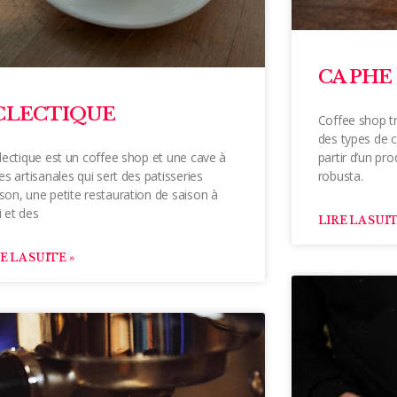
CA PHE 
CLECTIQUE
Coffee shop t
des types de 
clectique est un coffee shop et une cave à
partir d’un pr
es artisanales qui sert des patisseries
robusta.
son, une petite restauration de saison à
i et des
LIRE LA SUIT
E LA SUITE »