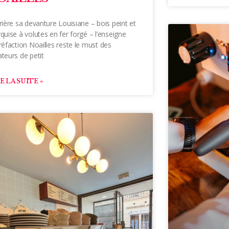
rière sa devanture Louisiane – bois peint et
uise à volutes en fer forgé – l’enseigne
réfaction Noailles reste le must des
teurs de petit
E LA SUITE »