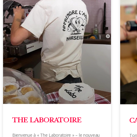
THE LABORATOIRE
C
Bienvenue à « The Laboratoire » – le nouveau
Torr