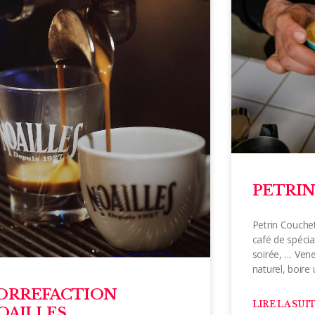
PETRI
Petrin Couchet
café de spécia
soirée, … Vene
naturel, boire
ORREFACTION
LIRE LA SUIT
OAILLES