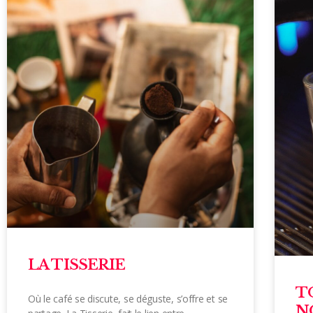
LA TISSERIE
T
Où le café se discute, se déguste, s’offre et se
N