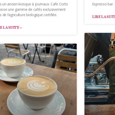
s un ancien kiosque à journaux. Café Corto
Espresso bar. 
pose une gamme de cafés exclusivement
s de l’agriculture biologique certifiée.
LIRE LA SUIT
E LA SUITE »