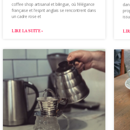
coffee shop artisanal et bilingue, où l’élégance
dan
française et l’esprit anglais se rencontrent dans
pro
un cadre rose et
issu
LIRE LA SUITE »
LIR