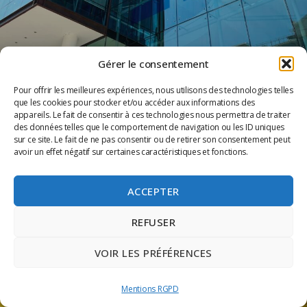
Gérer le consentement
Pour offrir les meilleures expériences, nous utilisons des technologies telles
que les cookies pour stocker et/ou accéder aux informations des
LES TERRASSES DU PORT
appareils. Le fait de consentir à ces technologies nous permettra de traiter
des données telles que le comportement de navigation ou les ID uniques
sur ce site. Le fait de ne pas consentir ou de retirer son consentement peut
Les Terrasses du Port Marseille vous offrent une expérience
avoir un effet négatif sur certaines caractéristiques et fonctions.
shopping d’exception. Une promenade de la ville à la mer
offrant le meilleur des marques et
ACCEPTER
LIRE LA SUITE »
REFUSER
VOIR LES PRÉFÉRENCES
Mentions RGPD