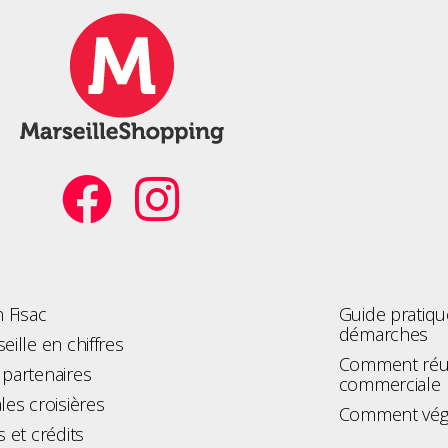
n Fisac
Guide pratique
démarches
eille en chiffres
Comment réus
partenaires
commerciale
les croisières
Comment végé
s et crédits